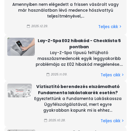
Amennyiben nem elégedett a frissen vásárolt vagy
már használatban lévő medence hőszivattyú
teljesítményével,...
2025.12.29.
Teljes cikk >
Lay-Z-Spa E02 hibakód - Checklista 5
pontban
Lay-Z-Spa típusú felfújható
masszázsmedencék egyik leggyakoribb
problémája az E02 hibakód megjelenése....
2025.11.09.
Teljes cikk >
Víztisztító berendezés elszámolható
Fundamenta lakástakarék esetén?
Egyeztettünk a Fundamenta Lakáskassza
Ügyfélszolgálatával, mert egyre
gyakrabban kapunk mi is ehhez...
2025.10.28.
Teljes cikk >