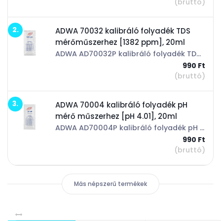
(bruttó)
2.
ADWA 70032 kalibráló folyadék TDS
mérőműszerhez [1382 ppm], 20ml
ADWA AD70032P kalibráló folyadék TDS műszerekhez ADWA digitális TDS/EC és hőmérséklet mérő műszer ppm értéke: 1.382 Bármilyen kalibrálható TDS műszerhez használható!
990 Ft
(bruttó)
3.
ADWA 70004 kalibráló folyadék pH
mérő műszerhez [pH 4.01], 20ml
ADWA AD70004P kalibráló folyadék pH műszerekhez ADWA digitális pH és hőmérséklet mérő műszer pH értéke: 4,01 Bármilyen kalibrálható pH műszerhez használható!
990 Ft
(bruttó)
Más népszerű termékek