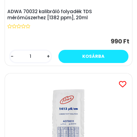
ADWA 70032 kalibráló folyadék TDS
mérőműszerhez [1382 ppm], 20ml
990 Ft
-
+