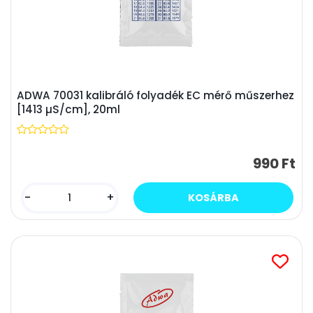
ADWA 70031 kalibráló folyadék EC mérő műszerhez
[1413 µS/cm], 20ml
990 Ft
-
+