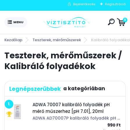
Bejelentkezés
Regisztráció
0
Kezdőlap
Teszterek, mérőműszerek
Kalibráló folyadéko
Teszterek, mérőműszerek /
Kalibráló folyadékok
Legnépszerűbbek
1.
ADWA 70007 kalibráló folyadék pH
mérő műszerhez [pH 7.01], 20ml
ADWA AD70007P kalibráló folyadék pH műszerekhez ADWA digitális pH és hőmérséklet mérő műszer pH értéke: 7,01 Bármilyen kalibrálható pH műszerhez használható.
990 Ft