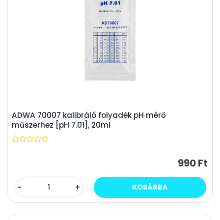
ADWA 70007 kalibráló folyadék pH mérő
műszerhez [pH 7.01], 20ml
990 Ft
-
+