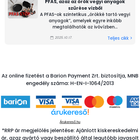
PFAS, azaz az örök vegyi anyagok
szűrése vízből
A PFAS-ok szintetikus „örökké tartó vegyi
anyagok”, amelyek egyre inkább
megtalálhatók az ivóvízben...
2025.10.17.
Teljes cikk >
Az online fizetést a Barion Payment Zrt. biztosítja, MNB
engedély száma: H-EN-I-1064/2013
Árukereső.hu
*RRP ár megjelölés jelentése: Ajánlott kiskereskedelmi
ár, azaz gyártó vagy beszállító által legutóbb javasolt