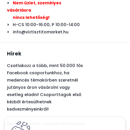
>
Nem üzlet, személyes
vásárlásra
>
nincs lehetőség!
>
H-CS 10:00-16:00, P 10:00-14:00
>
info@viztisztitomarket.hu
Hírek
Csatlakozz a több, mint 50.000 fős
Facebook csoportunkhoz, ha
medencés témakörben szeretnél
jutányos áron vásárolni vagy
esetleg eladni! Csoporttagok első
kézből értesülhetnek
kedvezményeinkről!
Medence adok - veszek | Facebook