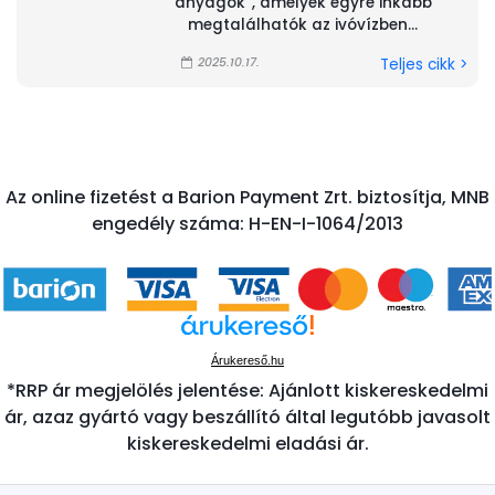
anyagok”, amelyek egyre inkább
megtalálhatók az ivóvízben...
2025.10.17.
Teljes cikk >
Az online fizetést a Barion Payment Zrt. biztosítja, MNB
engedély száma: H-EN-I-1064/2013
Árukereső.hu
*RRP ár megjelölés jelentése: Ajánlott kiskereskedelmi
ár, azaz gyártó vagy beszállító által legutóbb javasolt
kiskereskedelmi eladási ár.