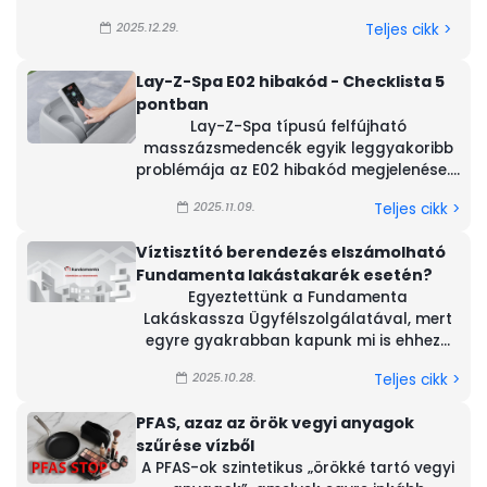
2025.12.29.
Teljes cikk >
Lay-Z-Spa E02 hibakód - Checklista 5
pontban
Lay-Z-Spa típusú felfújható
masszázsmedencék egyik leggyakoribb
problémája az E02 hibakód megjelenése....
2025.11.09.
Teljes cikk >
Víztisztító berendezés elszámolható
Fundamenta lakástakarék esetén?
Egyeztettünk a Fundamenta
Lakáskassza Ügyfélszolgálatával, mert
egyre gyakrabban kapunk mi is ehhez...
2025.10.28.
Teljes cikk >
PFAS, azaz az örök vegyi anyagok
szűrése vízből
A PFAS-ok szintetikus „örökké tartó vegyi