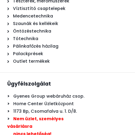
Teszterek, mérőműszerek
Víztisztító csaptelepek
Medencetechnika
Szaunák és kellékeik
Öntözéstechnika
Tótechnika
Pálinkafőzés házilag
Palackprések
Outlet termékek
Ügyfélszolgálat
>
Gyenes Group webáruház csop.
>
Home Center Üzletközpont
>
1173 Bp, Csomafalva u. 1. D/8.
>
Nem üzlet, személyes
vásárlásra
>
nincs lehetőség!