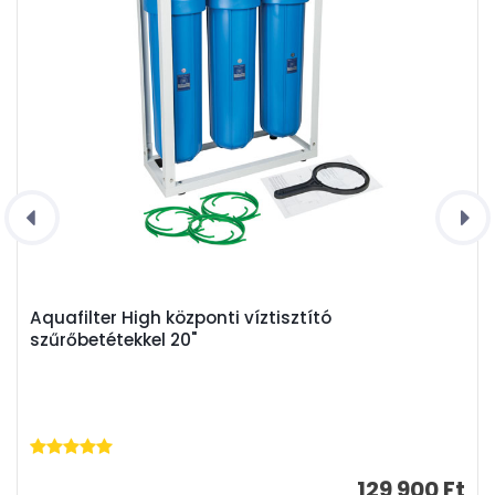
Aquafilter High központi víztisztító
szűrőbetétekkel 20"
129 900 Ft