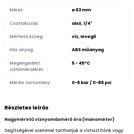
Méret:
ø 63 mm
Csatlakozás:
alsó, 1/4"
Mérhető közeg:
víz, levegő
Ház anyag:
ABS műanyag
Megengedett
5 - 45°C
vízhőmérséklet:
Mérési tartomány:
0-6 bar / 0-86 psi
Részletes leírás
Nagyméretű víznyomásmérő óra (manométer)
Segítségével szemmel tarthatjuk a víztisztítónk vagy