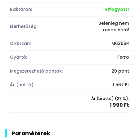
Raktáron:
Elfogyott!
Jelenleg nem
Elérhetőség:
rendelhető!
Cikkszám:
M6306R
Gyártó:
Ferro
Megszerezhető pontok:
20 pont
Ár (nettó) :
1 567 Ft
Ár (bruttó) (27 %):
1 990 Ft
Paraméterek