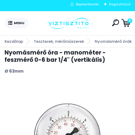
Bejelentkezés
Regisztráció
0
Kezdőlap
Teszterek, mérőműszerek
Nyomásmérő órák
Nyomásmérő óra - manométer -
feszmérő 0-6 bar 1/4" (vertikális)
Ø 63mm