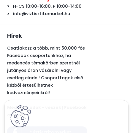
>
H-CS 10:00-16:00, P 10:00-14:00
>
info@viztisztitomarket.hu
Hírek
Csatlakozz a több, mint 50.000 fős
Facebook csoportunkhoz, ha
medencés témakörben szeretnél
jutányos áron vásárolni vagy
esetleg eladni! Csoporttagok első
kézből értesülhetnek
kedvezményeinkről!
Medence adok - veszek | Facebook
csoport